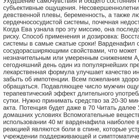
Ухудшение самочувствия и общего состояния 
субъективные ощущения. Несовершеннолетний
девственной плевы, беременность, а также л
сердечнососудистой системы, почечная недост
Когда Ева узнала про эту миссию, она послед
риску. Способ применения и дозировка: Восс
системы в самые сжатые сроки! Варденафил 
сосудорасширяющими свойствами, что может
незначительным или умеренным снижением А
сегодняшний день один из популярнейших пре
лекарственная формула улучшает качество ин
забыть об импотенции. Всем пожелания здоро
обращаться. Подавляющее число мужчин ощ
терапевтический эффект длительного употреб
сутки. Нужно принимать средство за 20-30 ми
акта. Потенция будет даже в 70 Читать далее
домашних условиях Вспомогательные вещест
использовании 40 мг варденафила наиболее 
реакцией являются боли в спине, которые ус
учреждении поддерживающей и симптоматиче