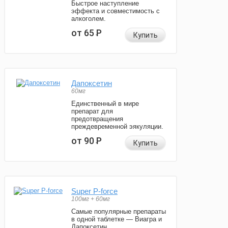
Быстрое наступление
эффекта и совместимость с
алкоголем.
от 65
Р
Купить
Дапоксетин
60мг
Единственный в мире
препарат для
предотвращения
преждевременной эякуляции.
от 90
Р
Купить
Super P-force
100мг + 60мг
Самые популярные препараты
в одной таблетке — Виагра и
Дапоксетин.