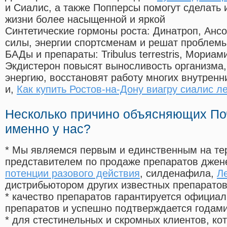
и Сиалис, а также Попперсы помогут сделать
жизни более насыщенной и яркой
Синтетические гормоны роста
: Динатроп, Анс
силы, энергии спортсменам и решат проблем
БАДы и препараты:
Tribulus terrestris, Мориа
Экдистерон повысят выносливость организма,
энергию, восстановят работу многих внутренн
и,
Как купить Ростов-на-Дону виагру сиалис л
Несколько причино объясняющих По
именно у нас?
* Мы являемся первым и единственным на те
представителем по продаже препаратов дже
потенции разового действия
, силденафила
,
Л
дистрибьютором других известных препарато
* качество препаратов гарантируется офици
препаратов и успешно подтверждается годам
* для стестинельных и скромных клиентов, ко