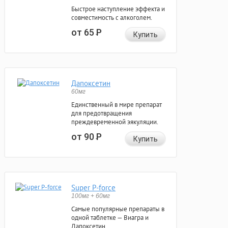
Быстрое наступление эффекта и
совместимость с алкоголем.
от 65
Р
Купить
Дапоксетин
60мг
Единственный в мире препарат
для предотвращения
преждевременной эякуляции.
от 90
Р
Купить
Super P-force
100мг + 60мг
Самые популярные препараты в
одной таблетке — Виагра и
Дапоксетин.