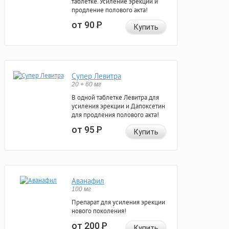
таблетке. Усиление эрекции и
продление полового акта!
от 90
Р
Купить
Супер Левитра
20 + 60 мг
В одной таблетке Левитра для
усиления эрекции и Дапоксетин
для продления полового акта!
от 95
Р
Купить
Аванафил
100 мг
Препарат для усиления эрекции
нового поколения!
от 200
Р
Купить