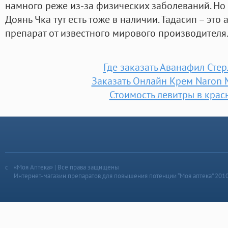
намного реже из-за физических заболеваний. Но
Доянь Чка тут есть тоже в наличии. Тадасип – эт
препарат от известного мирового производителя
Где заказать Аванафил Сте
Заказать Онлайн Крем Naron
Стоимость левитры в крас
«Моя Аптека» | Все права защищены
Интернет-магазин препаратов для повышения потенции “Моя аптека” 201