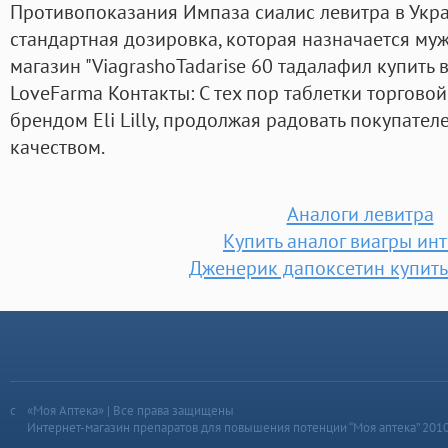
Противопоказания Импаза сиалис левитра в Украи
стандартная дозировка, которая назначается муж
магазин "ViagrashoTadarise 60 тадалафил купить
LoveFarma Контакты: С тех пор таблетки торговой
брендом Eli Lilly, продолжая радовать покупате
качеством.
Аналоги левитра
Купить аналог виагры ин
Дженерик дапоксетин купить
«Моя Аптека» | Все права защищены
Интернет-магазин препаратов для повышения потенции “Моя аптека” 201