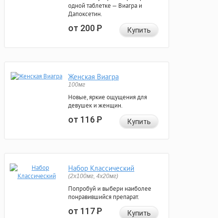
одной таблетке — Виагра и
Дапоксетин.
от 200
Р
Купить
Женская Виагра
100мг
Новые, яркие ощущения для
девушек и женщин.
от 116
Р
Купить
Набор Классический
(2x100мг, 4x20мг)
Попробуй и выбери наиболее
понравившийся препарат.
от 117
Р
Купить