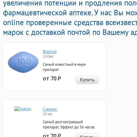
увеличения потенции и продления поло
фармацевтической аптеке. У нас Вы мо
online проверенные средства всеизве
марок с доставкой почтой по Вашему ад
Виагра
100мг
Самый известный в мире
препарат
от 70
Р
Купить
Сиалис
20 мг
Самый долгоиграющий
препарат. Эффект до 36 часов.
от 70
Р