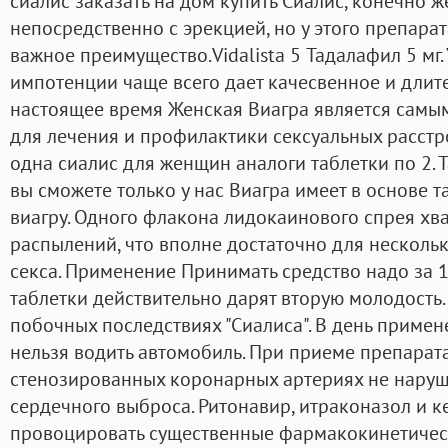
сиалис заказать на дом купить Сиалис, конечно ж
непосредственно с эрекцией, но у этого препарат
важное преимущество.Vidalista 5 Тадалафил 5 мг.
импотенции чаще всего дает качесвенное и длит
настоящее время Женская Виагра является сам
для лечения и профилактики сексуальных расстр
одна сиалис для женщин аналоги таблетки по 2. 
вы сможете только у нас Виагра имеет в основе 
виагру. Одного флакона лидокаинового спрея хв
распылений, что вполне достаточно для несколь
секса. Применение Принимать средство надо за 15
таблетки действительно дарят вторую молодость.
побочных последствиях "Сиалиса". В день примен
нельзя водить автомобиль. При приеме препарат
стенозированных коронарных артериях не наруша
сердечного выброса. Ритонавир, итраконазол и к
провоцировать существенные фармакокинетичес