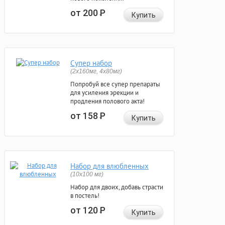
от 200
Р
Купить
Супер набор
(2х160мг, 4х80мг)
Попробуй все супер препараты
для усиления эрекции и
продления полового акта!
от 158
Р
Купить
Набор для влюбленных
(10х100 мг)
Набор для двоих, добавь страсти
в постель!
от 120
Р
Купить