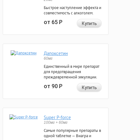
Быстрое наступление эффекта и
совместимость с алкоголем.
от 65
Р
Купить
Дапоксетин
60мг
Единственный в мире препарат
для предотвращения
преждевременной эякуляции.
от 90
Р
Купить
Super P-force
100мг + 60мг
Самые популярные препараты в
одной таблетке — Виагра и