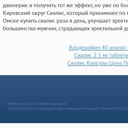
дженерик и получить тот же эффект, но уже по бо
Кировский округ Сиалис, который принимают по м
Омске купить сиалис раза в день, улучшает эрек
большинства мужчин, страдающих эректильной д
Варденафил 40 аналог 
Сиалис 2 5 мг таблет
Сиалис Капсулы Цена П
«Моя Аптека» | Все права защищены
Интернет-магазин препаратов для повышения потенции “Моя аптека” 201