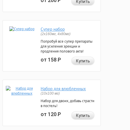
от 200
Р
Купить
Супер набор
(2х160мг, 4х80мг)
Попробуй все супер препараты
для усиления эрекции и
продления полового акта!
от 158
Р
Купить
Набор для влюбленных
(10х100 мг)
Набор для двоих, добавь страсти
в постель!
от 120
Р
Купить