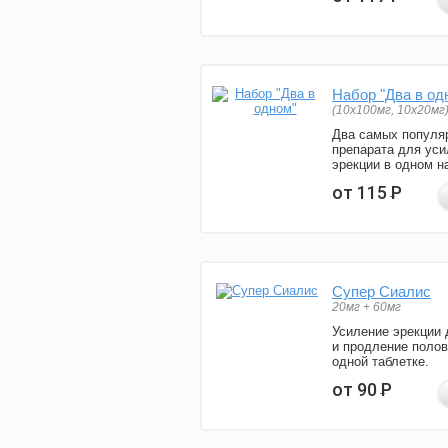
Набор "Два в од
(10x100мг, 10x20мг
Два самых популя
препарата для уси
эрекции в одном н
от 115
Р
Супер Сиалис
20мг + 60мг
Усиление эрекции 
и продление полов
одной таблетке.
от 90
Р