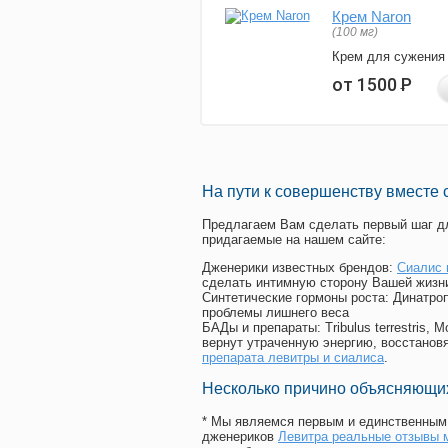
Крем Naron
(100 мг)
Крем для сужения
от 1500
Р
На пути к совершенству вместе 
Предлагаем Вам сделать первый шаг дл
придагаемые на нашем сайте:
Дженерики известных брендов:
Сиалис 
сделать интимную сторону Вашей жизн
Синтетические гормоны роста
: Динатро
проблемы лишнего веса
БАДы и препараты:
Tribulus terrestris
вернут утраченную энергию, восстановя
препарата левитры и сиалиса
.
Несколько причино объясняющих
* Мы являемся первым и единственным 
дженериков
Левитра реальные отзывы 