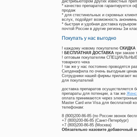
дистрибьютором других известных преп
* качество препаратов гарантируется 
продаж
* для стестинельных и скромных клиент
вслух, подойдет возможность анонимны
* быстрая и удобная доставка курьером
почтой России в другие регионы 1м кла
Покупать у нас выгодно
! каждому новому покупателю
СКИДКА
!
БЕСПЛАТНАЯ ДОСТАВКА
при заказе 
! оптовым покупателям СПЕЦИАЛЬНЫЕ 
товарного чека
! так же у нас постоянно проводятся 
Силденафила по очень выгодным ценам
Cотрудники нашей фирмы прилагают ма
для покупателей
доставка препаратов осуществляется б
препараты для потенции, а так же
Женс
оплата принимаются через электронные
Master Card или Visa для бесплатной 
телефонам:
8
(800
)200-86-85
(
по России звонок бесп
+7
(800
)200-86-85
(
Санкт-Петербург)
+7
(800
)200-86-85
(
Москва)
Обязательно назовите добавочный н