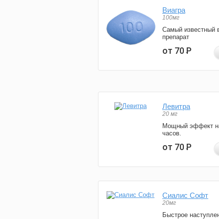
Виагра
100мг
Самый известный 
препарат
от 70
Р
Левитра
20 мг
Мощный эффект н
часов.
от 70
Р
Сиалис Софт
20мг
Быстрое наступле