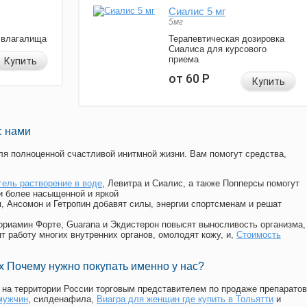
Сиалис 5 мг
5мг
 влагалища
Терапевтическая дозировка
Сиалиса для курсового
приема
Купить
от 60
Р
Купить
с нами
я полноценной счастливой инитмной жизни. Вам помогут средства,
гель растворение в воде
, Левитра и Сиалис, а также Попперсы помогут
и более насыщенной и яркой
п, Ансомон и Гетропин добавят силы, энергии спортсменам и решат
, Мориамин Форте, Guarana и Экдистерон повысят выносливость организма,
т работу многих внутренних органов, омолодят кожу, и,
Стоимость
 Почему нужно покупать именно у нас?
на территории России торговым представителем по продаже препаратов
мужчин
, силденафила
,
Виагра для женщин где купить в Тольятти
и