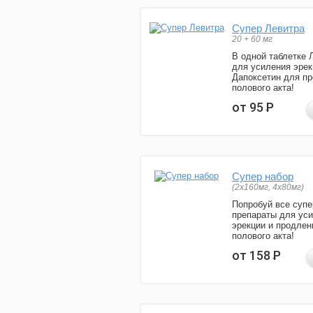
Супер Левитра
20 + 60 мг
В одной таблетке 
для усиления эрек
Дапоксетин для п
полового акта!
от 95
Р
Супер набор
(2х160мг, 4х80мг)
Попробуй все супе
препараты для ус
эрекции и продлен
полового акта!
от 158
Р