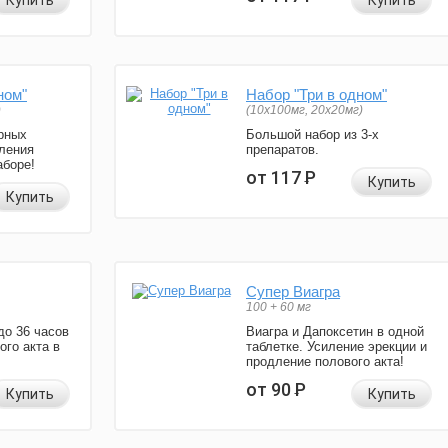
Купить
Купить
ном"
Набор "Три в одном"
)
(10x100мг, 20x20мг)
рных
Большой набор из 3-х
ления
препаратов.
аборе!
от 117
Р
Купить
Купить
Супер Виагра
100 + 60 мг
до 36 часов
Виагра и Дапоксетин в одной
ого акта в
таблетке. Усиление эрекции и
продление полового акта!
от 90
Р
Купить
Купить