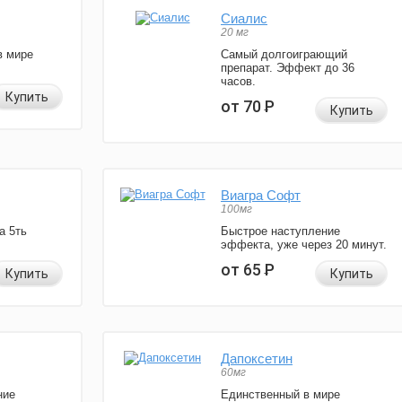
Сиалис
20 мг
в мире
Самый долгоиграющий
препарат. Эффект до 36
часов.
Купить
от 70
Р
Купить
Виагра Софт
100мг
а 5ть
Быстрое наступление
эффекта, уже через 20 минут.
от 65
Р
Купить
Купить
Дапоксетин
60мг
ние
Единственный в мире