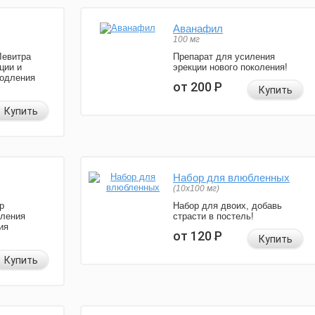
Аванафил
100 мг
Левитра
Препарат для усиления
ции и
эрекции нового поколения!
родления
от 200
Р
Купить
Купить
Набор для влюбленных
(10х100 мг)
р
Набор для двоих, добавь
иления
страсти в постель!
ия
от 120
Р
Купить
Купить