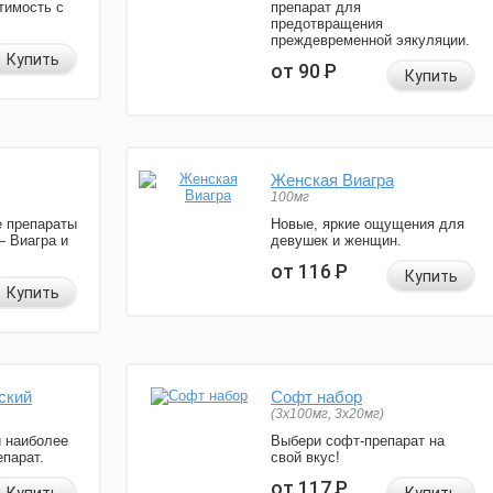
тимость с
препарат для
предотвращения
преждевременной эякуляции.
Купить
от 90
Р
Купить
Женская Виагра
100мг
 препараты
Новые, яркие ощущения для
— Виагра и
девушек и женщин.
от 116
Р
Купить
Купить
ский
Софт набор
(3x100мг, 3x20мг)
и наиболее
Выбери софт-препарат на
парат.
свой вкус!
от 117
Р