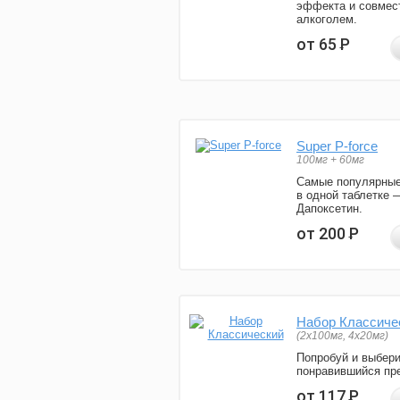
эффекта и совмес
алкоголем.
от 65
Р
Super P-force
100мг + 60мг
Самые популярные
в одной таблетке 
Дапоксетин.
от 200
Р
Набор Классиче
(2x100мг, 4x20мг)
Попробуй и выбер
понравившийся пре
от 117
Р