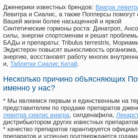
Дженерики известных брендов:
Виагра левитр
Левитра и Сиалис, а также Попперсы помогут
Вашей жизни более насыщенной и яркой
Синтетические гормоны роста
: Динатроп, Анс
силы, энергии спортсменам и решат проблем
БАДы и препараты:
Tribulus terrestris, Мориа
Экдистерон повысят выносливость организма,
энергию, восстановят работу многих внутренн
и,
Таблетки Сиалис Китай
.
Несколько причино объясняющих По
именно у нас?
* Мы являемся первым и единственным на те
представителем по продаже препаратов дже
левитра сиалис виагра
, силденафила
,
Лекарс
дистрибьютором других известных препарато
* качество препаратов гарантируется офици
препаратов и успешно подтверждается годам