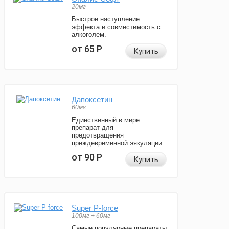
20мг
Быстрое наступление
эффекта и совместимость с
алкоголем.
от 65
Р
Купить
Дапоксетин
60мг
Единственный в мире
препарат для
предотвращения
преждевременной эякуляции.
от 90
Р
Купить
Super P-force
100мг + 60мг
Самые популярные препараты