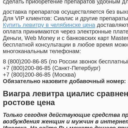
сделать приобретение препаратов удобным д
доставка препаратов осуществляется без вых
Для VIP клиентов: Сиалис и другие препараты
Купить левитру в челябинске цена
доставляют
оплата принимаются через электронные плат
Деньги, Web Money и с банковских карт Master
бесплатной консультации в любое время мож
многоканальным телефонам:
8
(800
)200-86-85
(
по России звонок бесплатны
+7
(800
)200-86-85
(
Санкт-Петербург)
+7
(800
)200-86-85
(
Москва)
Обязательно назовите добавочный номер: 
Виагра левитра циалис сравне
ростове цена
Только сегодня действующие средства п
возбуждения женщин и мужчин в интернет
Ижевска. На сайте Вы можете дешево при