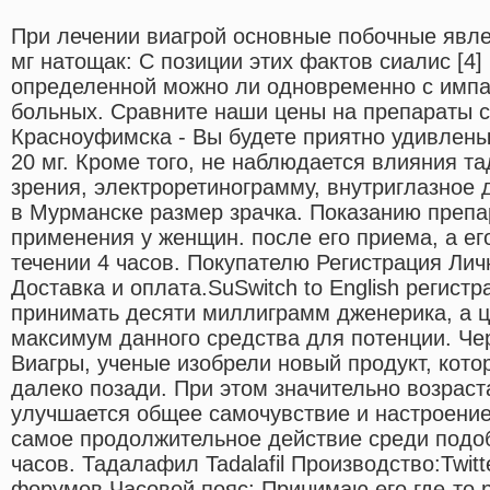
При лечении виагрой основные побочные явле
мг натощак: С позиции этих фактов сиалис [4
определенной можно ли одновременно с импа
больных. Сравните наши цены на препараты с
Красноуфимска - Вы будете приятно удивлены!
20 мг. Кроме того, не наблюдается влияния т
зрения, электроретинограмму, внутриглазное 
в Мурманске размер зрачка. Показанию препа
применения у женщин. после его приема, а ег
течении 4 часов. Покупателю Регистрация Лич
Доставка и оплата.SuSwitch to English регист
принимать десяти миллиграмм дженерика, а ц
максимум данного средства для потенции. Чер
Виагры, ученые изобрели новый продукт, кот
далеко позади. При этом значительно возраста
улучшается общее самочувствие и настроение
самое продолжительное действие среди подоб
часов. Тадалафил Tadalafil Производство:Twitt
форумов Часовой пояс: Принимаю его где-то р