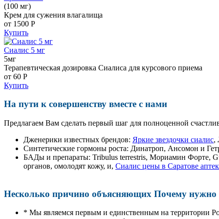
(100 мг)
Крем для сужения влагалища
от 1500
Р
Купить
Сиалис 5 мг
5мг
Терапевтическая дозировка Сиалиса для курсового приема
от 60
Р
Купить
На пути к совершенству вместе с нами
Предлагаем Вам сделать первый шаг для полноценной счастлив
Дженерики известных брендов:
Яркие звездочки сиалис
,
Синтетические гормоны роста
: Динатроп, Ансомон и Гет
БАДы и препараты:
Tribulus terrestris, Мориамин Форте
органов, омолодят кожу, и,
Сиалис цены в Саратове аптек
Несколько причино объясняющих Почему нужно п
* Мы являемся первым и единственным на территории Р