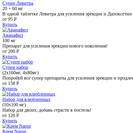
Супер Левитра
20 + 60 мг
В одной таблетке Левитра для усиления эрекции и Дапоксетин 
от 95
Р
Купить
Аванафил
100 мг
Препарат для усиления эрекции нового поколения!
от 200
Р
Купить
Супер набор
(2х160мг, 4х80мг)
Попробуй все супер препараты для усиления эрекции и продле
от 158
Р
Купить
Набор для влюбленных
(10х100 мг)
Набор для двоих, добавь страсти в постель!
от 120
Р
Купить
Крем Naron