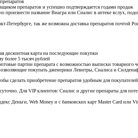
 препаратов
авщиком препаратов и успешно подтверждается годами продаж
но произнести название Виагра или Сиалис в аптеке вслух, под
нкт-Петербурге, так же возможна доставка препаратов почтой Ро
ая дисконтная карта на последующие покупки
му более 5 тысяч рублей
овые партии препарата с возможностью выписки товарного ч
 позволяющие покупать дженерики Левитры, Сиалиса и Силдена
обы сделать приобретение препаратов удобным для покупателей
суточно. Для VIP клиентов: Сиалис и другие препараты для поте
екс Деньги, Web Money и с банковских карт Master Card или Vi