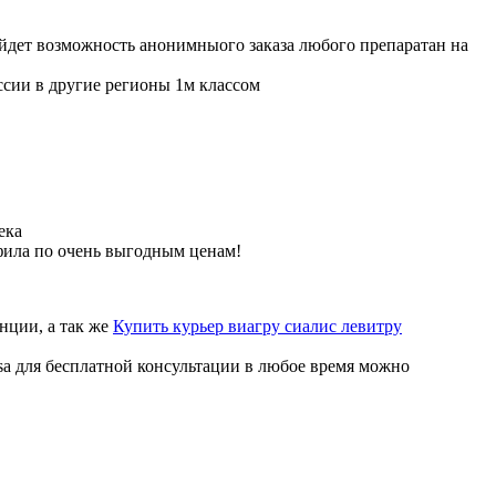
ойдет возможность анонимныого заказа любого препаратан на
ссии в другие регионы 1м классом
ека
фила по очень выгодным ценам!
нции, а так же
Купить курьер виагру сиалис левитру
sa для бесплатной консультации в любое время можно