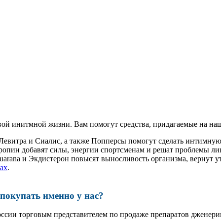
ой инитмной жизни. Вам помогут средства, придагаемые на наш
 Левитра и Сиалис, а также Попперсы помогут сделать интимну
ропин добавят силы, энергии спортсменам и решат проблемы ли
, Guarana и Экдистерон повысят выносливость организма, вернут
ах
.
окупать именно у нас?
оссии торговым представителем по продаже препаратов дженер