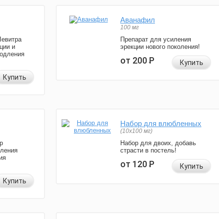
Аванафил
100 мг
Левитра
Препарат для усиления
ции и
эрекции нового поколения!
родления
от 200
Р
Купить
Купить
Набор для влюбленных
(10х100 мг)
р
Набор для двоих, добавь
иления
страсти в постель!
ия
от 120
Р
Купить
Купить