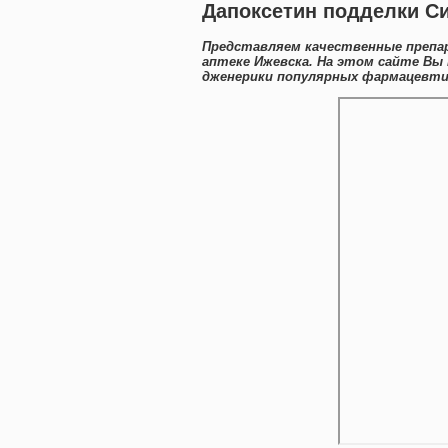
Дапоксетин подделки С
Представляем качественные препа
аптеке Ижевска. На этом сайте В
дженерики популярных фармацевтич