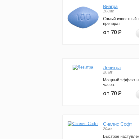
Виагра
100мг
Самый известный 
препарат
от 70
Р
Левитра
20 мг
Мощный эффект н
часов.
от 70
Р
Сиалис Софт
20мг
Быстрое наступле