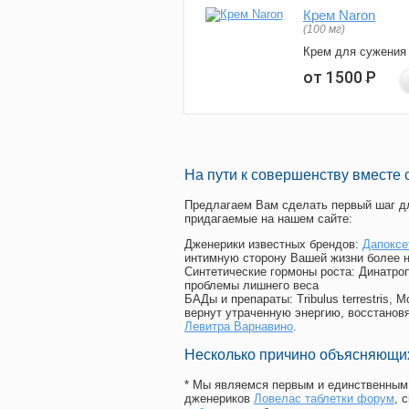
Крем Naron
(100 мг)
Крем для сужения
от 1500
Р
На пути к совершенству вместе 
Предлагаем Вам сделать первый шаг дл
придагаемые на нашем сайте:
Дженерики известных брендов:
Дапоксе
интимную сторону Вашей жизни более 
Синтетические гормоны роста
: Динатро
проблемы лишнего веса
БАДы и препараты:
Tribulus terrestris
вернут утраченную энергию, восстановя
Левитра Варнавино
.
Несколько причино объясняющих
* Мы являемся первым и единственным 
дженериков
Ловелас таблетки форум
, 