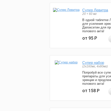
Супер Левитра
20 + 60 мг
В одной таблетке 
для усиления эрек
Дапоксетин для п
полового акта!
от 95
Р
Супер набор
(2х160мг, 4х80мг)
Попробуй все супе
препараты для ус
эрекции и продлен
полового акта!
от 158
Р