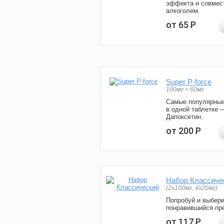
эффекта и совмес
алкоголем.
от 65
Р
Super P-force
100мг + 60мг
Самые популярные
в одной таблетке 
Дапоксетин.
от 200
Р
Набор Классиче
(2x100мг, 4x20мг)
Попробуй и выбер
понравившийся пре
от 117
Р