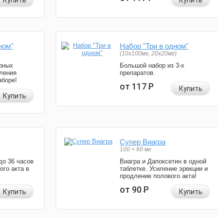
Купить
Купить
ном"
Набор "Три в одном"
)
(10x100мг, 20x20мг)
рных
Большой набор из 3-х
ления
препаратов.
аборе!
от 117
Р
Купить
Купить
Супер Виагра
100 + 60 мг
до 36 часов
Виагра и Дапоксетин в одной
ого акта в
таблетке. Усиление эрекции и
продление полового акта!
от 90
Р
Купить
Купить