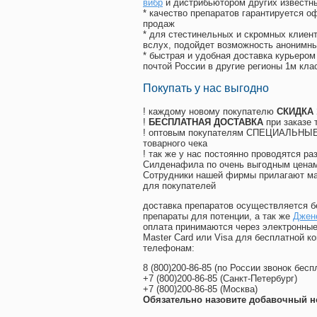
вибр
и дистрибьютором других известн
* качество препаратов гарантируется 
продаж
* для стестинельных и скромных клиент
вслух, подойдет возможность анонимны
* быстрая и удобная доставка курьером
почтой России в другие регионы 1м кла
Покупать у нас выгодно
! каждому новому покупателю
СКИДКА
!
БЕСПЛАТНАЯ ДОСТАВКА
при заказе 
! оптовым покупателям СПЕЦИАЛЬНЫЕ 
товарного чека
! так же у нас постоянно проводятся 
Силденафила по очень выгодным ценам
Cотрудники нашей фирмы прилагают ма
для покупателей
доставка препаратов осуществляется б
препараты для потенции, а так же
Джене
оплата принимаются через электронные
Master Card или Visa для бесплатной 
телефонам:
8
(800
)200-86-85
(
по России звонок бесп
+7
(800
)200-86-85
(
Санкт-Петербург)
+7
(800
)200-86-85
(
Москва)
Обязательно назовите добавочный н