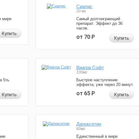
Сиалис
20 мг
в мире
Самый долгоиграющий
препарат. Эффект до 36
часов.
Купить
от 70
Р
Купить
Виагра Софт
100мг
а 5ть
Быстрое наступление
эффекта, уже через 20 минут.
от 65
Р
Купить
Купить
Дапоксетин
60мг
ние
Единственный в мире