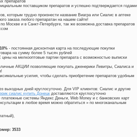
ых препаратов
официальным поставщиком препаратов и успешно подтверждается годами
ов, которым трудно произнести название Виагра или Сиалис в аптеке
ого заказа любого препаратан на нашем сайте!
 по Москве и в Санкт-Петербурге, так же возможна доставка препаратов
ссом
 10%
- постоянная дисконтная карта на последующие покупки
товара на сумму более 5 тысяч рублей
цены на мелкооптовые партии препарата с возможностью выписки
различные АКЦИИ позволяющие покупать дженерики Левитры, Сиалиса и
!
ксимальные усилия, чтобы сделать приобретение препаратов удобным
ез выходных дней круглосуточно. Для VIP клиентов: Сиалис и другие
рик сиалис купить Донецк
доставляются круглосуточно
 платежные системы Яндекс Деньги, Web Money и с банковских карт
консультации в любое время можно обратиться
»
по многоканальным
латный),
омер: 3533