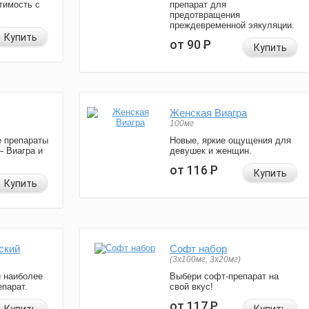
тимость с
препарат для
предотвращения
преждевременной эякуляции.
Купить
от 90
Р
Купить
Женская Виагра
100мг
 препараты
Новые, яркие ощущения для
— Виагра и
девушек и женщин.
от 116
Р
Купить
Купить
ский
Софт набор
(3x100мг, 3x20мг)
и наиболее
Выбери софт-препарат на
парат.
свой вкус!
от 117
Р