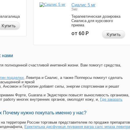
Сиалис 5 мг
5мг
 влагалища
Терапевтическая дозировка
Сиалиса для курсового
приема
Купить
от 60
Р
Купить
с нами
я полноценной счастливой инитмной жизни. Вам помогут средства,
тин подделки
, Левитра и Сиалис, а также Попперсы помогут сделать
насыщенной и яркой
п, Ансомон и Гетропин добавят силы, энергии спортсменам и решат
, Мориамин Форте, Guarana и Экдистерон повысят выносливость организма,
т работу многих внутренних органов, омолодят кожу, и,
Где заказать
 Почему нужно покупать именно у нас?
на территории России торговым представителем по продаже препаратов
силденафила
,
Еректильна дисфункця лкування вагра салс мпаза левитр