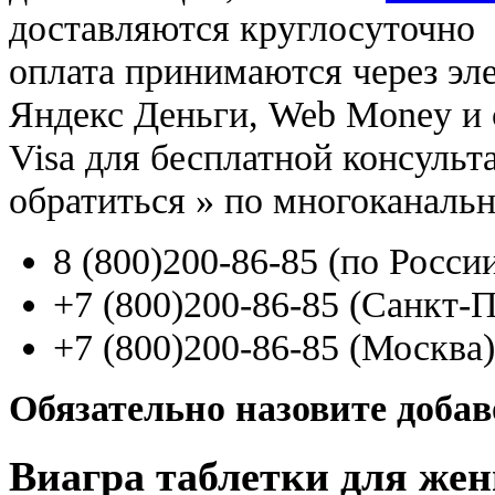
доставляются круглосуточно
оплата принимаются через э
Яндекс Деньги, Web Money и с
Visa для бесплатной консуль
обратиться
»
по многоканаль
8
(800
)200-86-85
(
по Росси
+7
(800
)200-86-85
(
Санкт-П
+7
(800
)200-86-85
(
Москва)
Обязательно назовите доба
Виагра таблетки для же