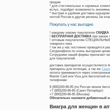
продаж
* для стестинельных и скромных клиент
вслух, подойдет возможность анонимны
* быстрая и удобная доставка курьером
почтой России в другие регионы 1м кла
Покупать у нас выгодно
! каждому новому покупателю
СКИДКА
!
БЕСПЛАТНАЯ ДОСТАВКА
при заказе 
! оптовым покупателям СПЕЦИАЛЬНЫЕ 
товарного чека
! так же у нас постоянно проводятся 
Силденафила по очень выгодным ценам
Cотрудники нашей фирмы прилагают ма
для покупателей
доставка препаратов осуществляется б
препараты для потенции, а так же
Сиали
оплата принимаются через электронные
Master Card или Visa для бесплатной 
телефонам:
8
(800
)200-86-85
(
по России звонок бесп
+7
(800
)200-86-85
(
Санкт-Петербург)
+7
(800
)200-86-85
(
Москва)
Обязательно назовите добавочный н
Виагра для женщин в апт