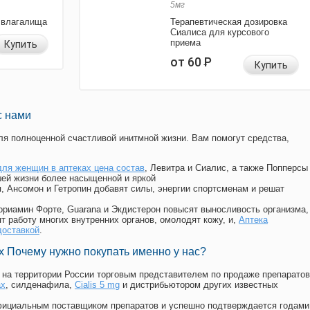
5мг
 влагалища
Терапевтическая дозировка
Сиалиса для курсового
приема
Купить
от 60
Р
Купить
с нами
я полноценной счастливой инитмной жизни. Вам помогут средства,
для женщин в аптеках цена состав
, Левитра и Сиалис, а также Попперсы
ей жизни более насыщенной и яркой
п, Ансомон и Гетропин добавят силы, энергии спортсменам и решат
, Мориамин Форте, Guarana и Экдистерон повысят выносливость организма,
т работу многих внутренних органов, омолодят кожу, и,
Аптека
доставкой
.
 Почему нужно покупать именно у нас?
на территории России торговым представителем по продаже препаратов
ах
, силденафила
,
Cialis 5 mg
и дистрибьютором других известных
официальным поставщиком препаратов и успешно подтверждается годами