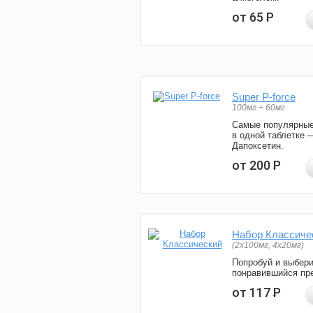
от 65
Р
Super P-force
100мг + 60мг
Самые популярные
в одной таблетке 
Дапоксетин.
от 200
Р
Набор Классиче
(2x100мг, 4x20мг)
Попробуй и выбер
понравившийся пре
от 117
Р