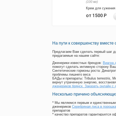
(100 мг)
Крем для сужения
от 1500
Р
На пути к совершенству вместе 
Предлагаем Вам сделать первый шаг дл
придагаемые на нашем сайте:
Дженерики известных брендов:
Виагра 
помогут сделать интимную сторону Ваш
Синтетические гормоны роста
: Динатро
проблемы лишнего веса
БАДы и препараты:
Tribulus terrestris
вернут утраченную энергию, восстановя
дженериков брянск. Заказать онлайн с 
Несколько причино объясняющих
* Мы являемся первым и единственным 
дженериков
Серебряная лиса в порошк
препаратов
* качество препаратов гарантируется 