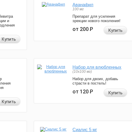
Аванафил
100 мг
Левитра
Препарат для усиления
ции и
эрекции нового поколения!
родления
от 200
Р
Купить
Купить
Набор для влюбленных
(10х100 мг)
р
Набор для двоих, добавь
иления
страсти в постель!
ия
от 120
Р
Купить
Купить
Сиалис 5 мг