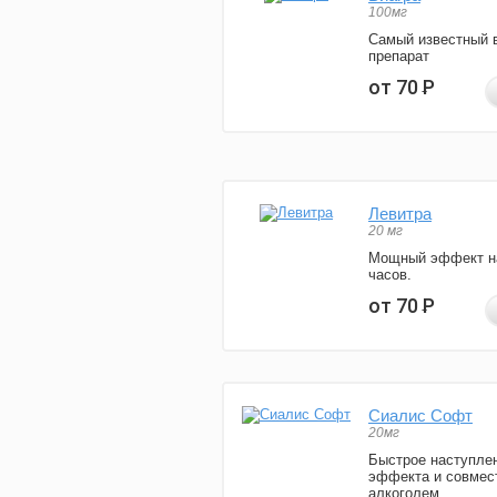
100мг
Самый известный 
препарат
от 70
Р
Левитра
20 мг
Мощный эффект н
часов.
от 70
Р
Сиалис Софт
20мг
Быстрое наступле
эффекта и совмес
алкоголем.