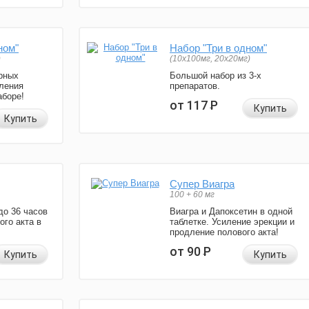
ном"
Набор "Три в одном"
)
(10x100мг, 20x20мг)
рных
Большой набор из 3-х
ления
препаратов.
аборе!
от 117
Р
Купить
Купить
Супер Виагра
100 + 60 мг
до 36 часов
Виагра и Дапоксетин в одной
ого акта в
таблетке. Усиление эрекции и
продление полового акта!
от 90
Р
Купить
Купить