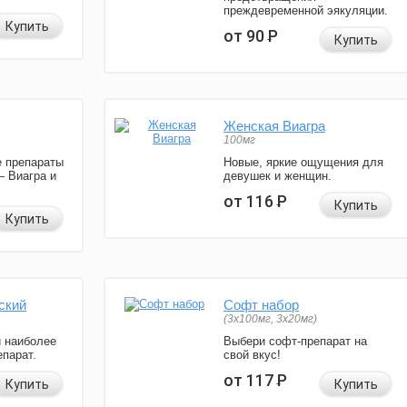
преждевременной эякуляции.
Купить
от 90
Р
Купить
Женская Виагра
100мг
 препараты
Новые, яркие ощущения для
— Виагра и
девушек и женщин.
от 116
Р
Купить
Купить
ский
Софт набор
(3x100мг, 3x20мг)
и наиболее
Выбери софт-препарат на
парат.
свой вкус!
от 117
Р
Купить
Купить