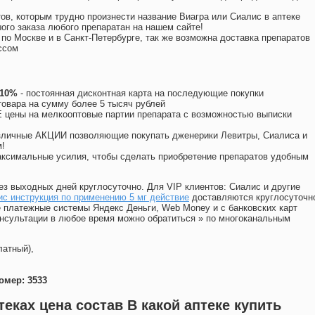
ов, которым трудно произнести название Виагра или Сиалис в аптеке
ого заказа любого препаратан на нашем сайте!
 по Москве и в Санкт-Петербурге, так же возможна доставка препаратов
ссом
 10%
- постоянная дисконтная карта на последующие покупки
товара на сумму более 5 тысяч рублей
цены на мелкооптовые партии препарата с возможностью выписки
различные АКЦИИ позволяющие покупать дженерики Левитры, Сиалиса и
!
ксимальные усилия, чтобы сделать приобретение препаратов удобным
ез выходных дней круглосуточно. Для VIP клиентов: Сиалис и другие
с инструкция по применению 5 мг действие
доставляются круглосуточн
 платежные системы Яндекс Деньги, Web Money и с банковских карт
консультации в любое время можно обратиться
»
по многоканальным
латный),
омер: 3533
еках цена состав В какой аптеке купить