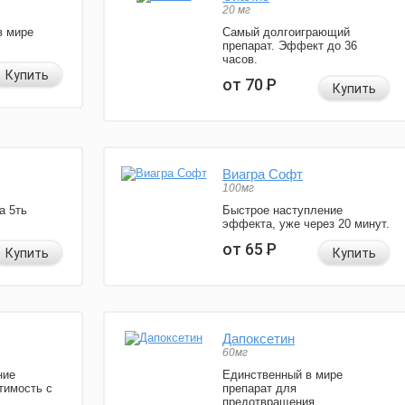
20 мг
в мире
Самый долгоиграющий
препарат. Эффект до 36
часов.
Купить
от 70
Р
Купить
Виагра Софт
100мг
а 5ть
Быстрое наступление
эффекта, уже через 20 минут.
от 65
Р
Купить
Купить
Дапоксетин
60мг
ние
Единственный в мире
тимость с
препарат для
предотвращения