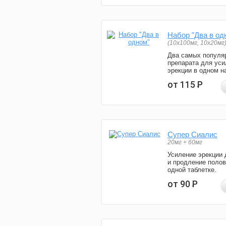
Набор "Два в од
(10x100мг, 10x20мг
Два самых популя
препарата для уси
эрекции в одном н
от 115
Р
Супер Сиалис
20мг + 60мг
Усиление эрекции 
и продление полов
одной таблетке.
от 90
Р