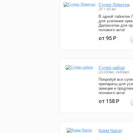
Супер Левитра
20 + 60 мг
В одной таблетке 
для усиления эрек
Дапоксетин для п
полового акта!
от 95
Р
Супер набор
(2х160мг, 4х80мг)
Попробуй все супе
препараты для ус
эрекции и продлен
полового акта!
от 158
Р
Крем Naron