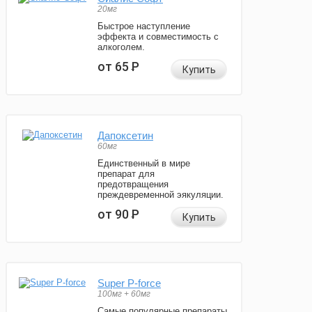
20мг
Быстрое наступление
эффекта и совместимость с
алкоголем.
от 65
Р
Купить
Дапоксетин
60мг
Единственный в мире
препарат для
предотвращения
преждевременной эякуляции.
от 90
Р
Купить
Super P-force
100мг + 60мг
Самые популярные препараты