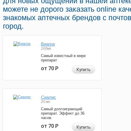
для новых ощущений в нашей аптеке
можете не дорого заказать online ка
знакомых аптечных брендов с почто
город.
Виагра
100мг
Самый известный в мире
препарат
от 70
Р
Купить
Сиалис
20 мг
Самый долгоиграющий
препарат. Эффект до 36
часов.
от 70
Р
Купить