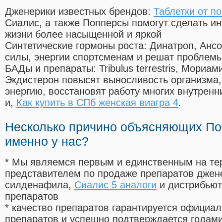
Дженерики известных брендов:
Таблетки от п
Сиалис, а также Попперсы помогут сделать и
жизни более насыщенной и яркой
Синтетические гормоны роста
: Динатроп, Анс
силы, энергии спортсменам и решат проблем
БАДы и препараты:
Tribulus terrestris, Мориа
Экдистерон повысят выносливость организма,
энергию, восстановят работу многих внутренн
и,
Как купить в СПб женская виагра 4
.
Несколько причино объясняющих По
именно у нас?
* Мы являемся первым и единственным на те
представителем по продаже препаратов дже
силденафила
,
Сиалис 5 аналоги
и дистрибьют
препаратов
* качество препаратов гарантируется офици
препаратов и успешно подтверждается годам