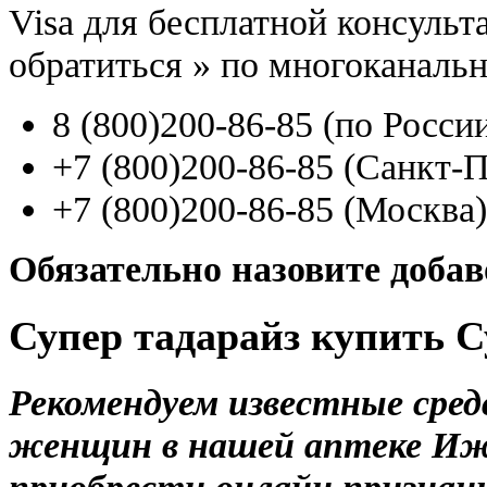
Visa для бесплатной консуль
обратиться
»
по многоканаль
8
(800
)200-86-85
(
по Росси
+7
(800
)200-86-85
(
Санкт-П
+7
(800
)200-86-85
(
Москва)
Обязательно назовите доба
Супер тадарайз купить С
Рекомендуем известные сре
женщин в нашей аптеке Иж
приобрести онлайн признан