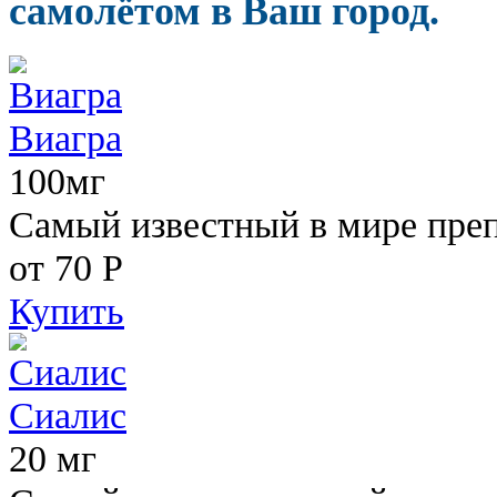
самолётом в Ваш город.
Виагра
100мг
Самый известный в мире пре
от 70
Р
Купить
Сиалис
20 мг