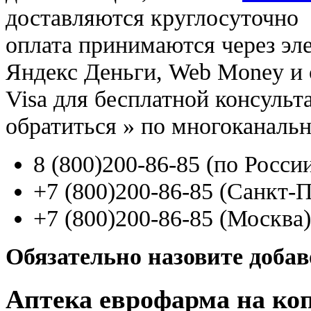
доставляются круглосуточно
оплата принимаются через э
Яндекс Деньги, Web Money и с
Visa для бесплатной консуль
обратиться
»
по многоканаль
8
(800
)200-86-85
(
по Росси
+7
(800
)200-86-85
(
Санкт-П
+7
(800
)200-86-85
(
Москва)
Обязательно назовите доба
Аптека еврофарма на ко